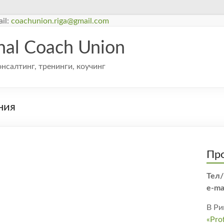
il:
coachunion.riga@gmail.com
onal Coach Union
онсалтинг, тренинги, коучинг
ния
Про
Тел/
e-ma
В Ри
«Pro