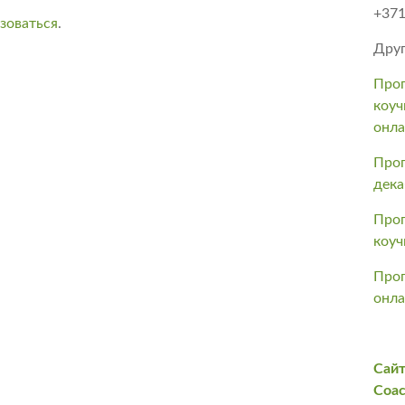
+371
зоваться
.
Друг
Прог
коуч
онл
Прог
дека
Прог
коуч
Прог
онла
Сайт
Coac