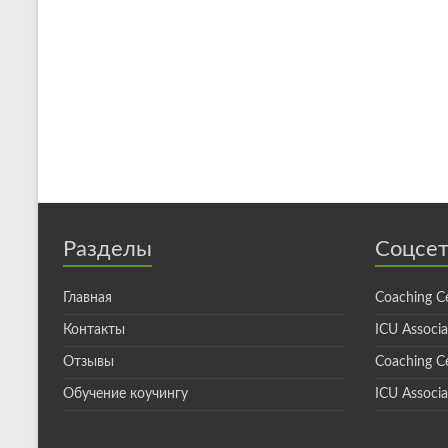
Разделы
Соцсе
Главная
Coaching C
Контакты
ICU Associ
Отзывы
Coaching C
Обучение коучингу
ICU Associa